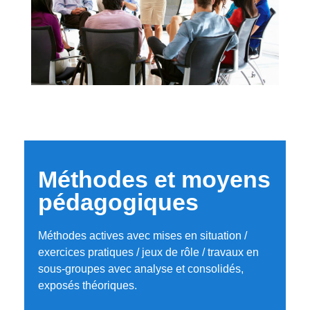
Méthodes et moyens
pédagogiques
Méthodes actives avec mises en situation /
exercices pratiques / jeux de rôle / travaux en
sous-groupes avec analyse et consolidés,
exposés théoriques.